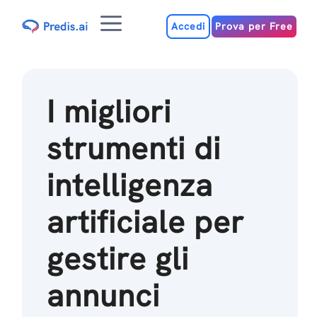
Salta
Menu
al
Accedi
Prova per Free
contenuto
I migliori
strumenti di
intelligenza
artificiale per
gestire gli
annunci