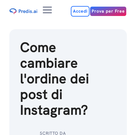
Salta
Menu
al
Accedi
Prova per Free
contenuto
Come
cambiare
l'ordine dei
post di
Instagram?
SCRITTO DA