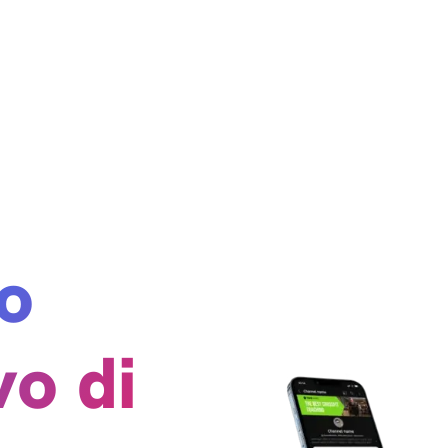
o
vo di