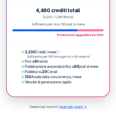
4,480 crediti totali
(3,200 + 1,280 Bonus)
Sufficiente per circa 160 post al mese
Produzione aggiuntiva del 40%
3,200
Crediti / mese
i
Sufficiente per 160 immagini AI o 64 video AI
Fino a
4
Brands
Pubblicazione automatica fino a
60
post al mese
Pubblica su
20
Canali
130
Analisi della concorrenza / mese
Velocità di generazione rapida
Gestisci più marchi?
Vedi tutti i piani →