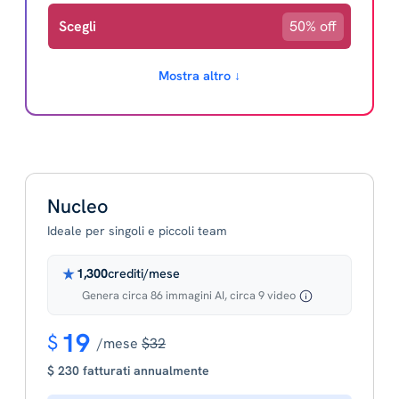
Scegli
50% off
Mostra altro ↓
Nucleo
Ideale per singoli e piccoli team
1,300
crediti/mese
Genera circa 86 immagini AI, circa 9 video
19
$
/mese
$32
$ 230 fatturati annualmente