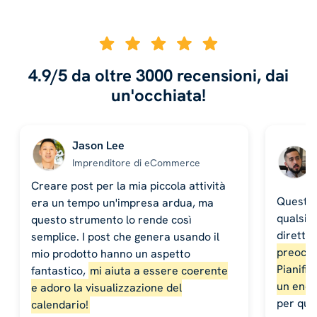
4.9/5 da oltre 3000 recensioni, dai
un'occhiata!
Jason Lee
Imprenditore di eCommerce
Creare post per la mia piccola attività
Questa 
era un tempo un'impresa ardua, ma
qualsias
questo strumento lo rende così
diretta
semplice. I post che genera usando il
preoccu
mio prodotto hanno un aspetto
Pianific
fantastico,
mi aiuta a essere coerente
un enor
e adoro la visualizzazione del
per qual
calendario!