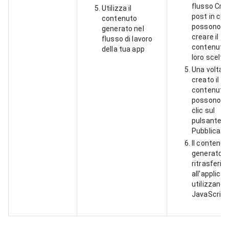
flusso Cre
Utilizza il
post in cui
contenuto
possono
generato nel
creare il
flusso di lavoro
contenuto 
della tua app
loro scelta.
Una volta
creato il
contenuto,
possono f
clic sul
pulsante
Pubblica.
Il contenut
generato v
ritrasferito
all'applica
utilizzando
JavaScript