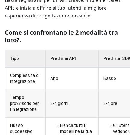
Basta registrarsi per un API chiave, implementare il
APIs e inizia a offrire ai tuoi utenti la migliore
esperienza di progettazione possibile.
Come si confrontano le 2 modalità tra
loro?
.
Tipo
Predis.ai API
Predis.ai SDK
Complessità di
Alto
Basso
integrazione
Tempo
provvisorio per
2-4 giorni
2-4 ore
l'integrazione
Flusso
Elenca tutti i
Gli utenti
successivo
modelli nella tua
vedono un