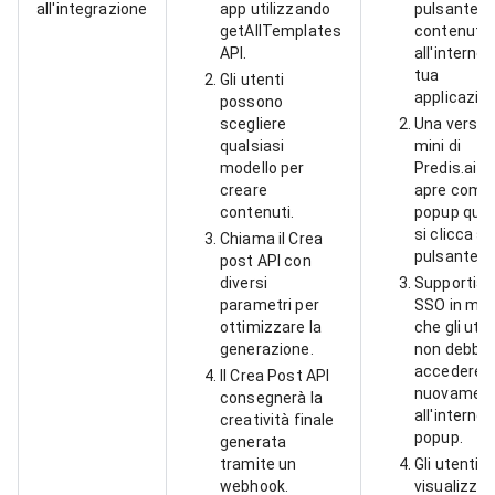
all'integrazione
app utilizzando
pulsante "
getAllTemplates
contenuto
API.
all'interno 
tua
Gli utenti
applicazion
possono
scegliere
Una versio
qualsiasi
mini di
modello per
Predis.ai si
creare
apre come
contenuti.
popup qua
si clicca su
Chiama il Crea
pulsante.
post API con
diversi
Supportia
parametri per
SSO in mo
ottimizzare la
che gli uten
generazione.
non debba
accedere
Il Crea Post API
nuovamen
consegnerà la
all'interno 
creatività finale
popup.
generata
tramite un
Gli utenti
webhook.
visualizzano