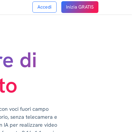
Accedi
Inizia GRATIS
e di
to
 con voci fuori campo
torio, senza telecamera e
n IA per realizzare video