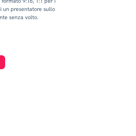
 formato 9:16, 1:1 per i
i un presentatore sullo
nte senza volto.