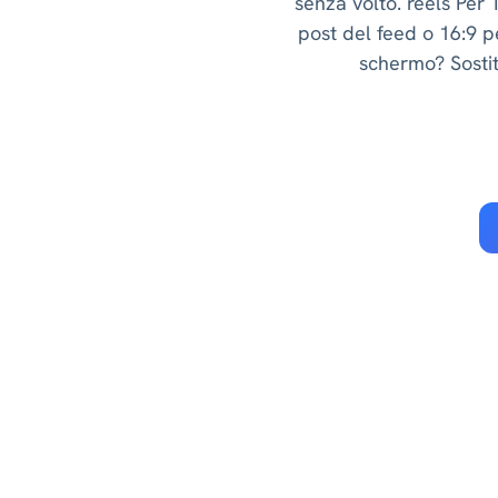
senza volto. reels Per 
post del feed o 16:9 p
schermo? Sostit