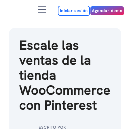
Ir
Menú
al
Iniciar sesión
Agendar demo
contenido
Escale las
ventas de la
tienda
WooCommerce
con Pinterest
ESCRITO POR