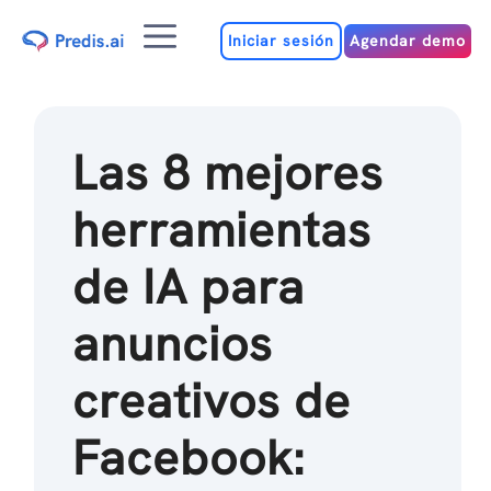
Ir
Menú
al
Iniciar sesión
Agendar demo
contenido
Las 8 mejores
herramientas
de IA para
anuncios
creativos de
Facebook: