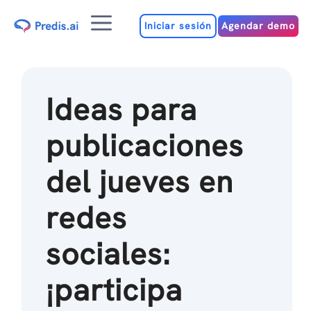
Ir
Menú
al
Iniciar sesión
Agendar demo
contenido
Ideas para
publicaciones
del jueves en
redes
sociales:
¡participa