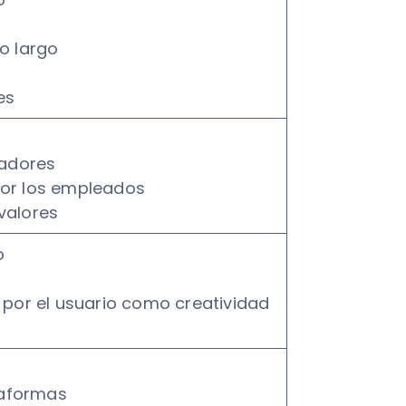
o largo
es
eadores
por los empleados
valores
o
 por el usuario como creatividad
ataformas