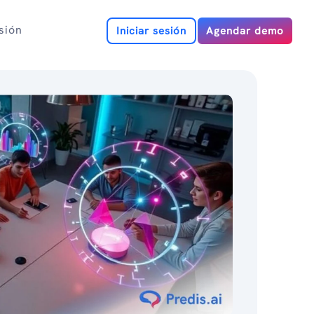
esión
Iniciar sesión
Agendar demo