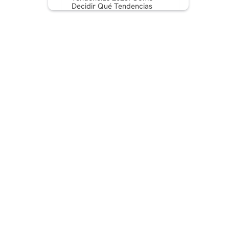
Decidir Qué Tendencias
Deben Incluirse En Su
Estrategia
Lo más importante es...
Preguntas Frecuentes