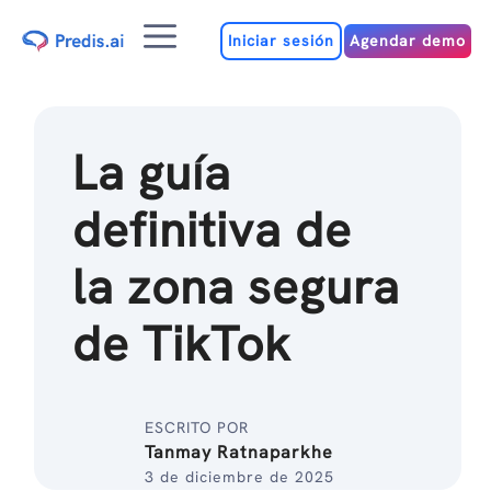
Ir
Menú
al
Iniciar sesión
Agendar demo
contenido
La guía
definitiva de
la zona segura
de TikTok
ESCRITO POR
Tanmay Ratnaparkhe
3 de diciembre de 2025