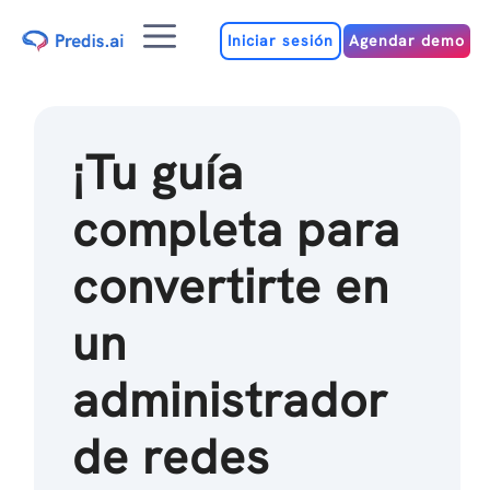
Ir
Menú
al
Iniciar sesión
Agendar demo
contenido
¡Tu guía
completa para
convertirte en
un
administrador
de redes