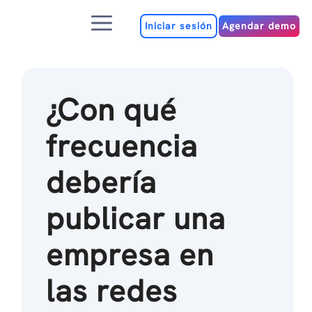
Ir
Menú
al
Iniciar sesión
Agendar demo
contenido
¿Con qué
frecuencia
debería
publicar una
empresa en
las redes