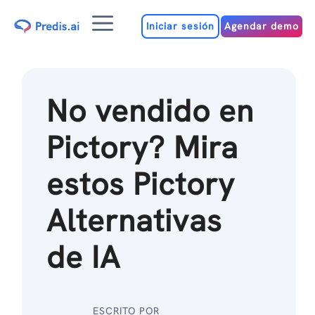
Ir
Menú
al
Iniciar sesión
Agendar demo
contenido
No vendido en
Pictory? Mira
estos Pictory
Alternativas
de IA
ESCRITO POR