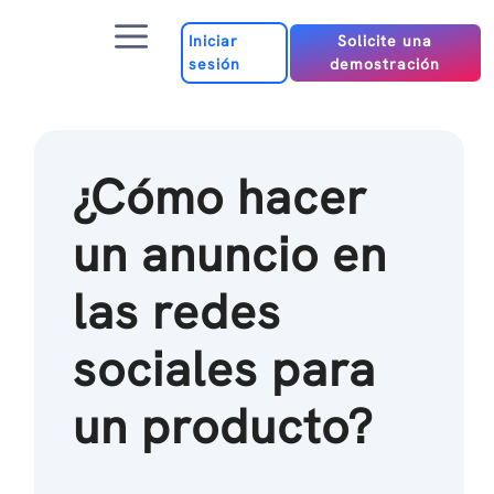
Ir
Menú
al
Iniciar
Solicite una
sesión
demostración
contenido
¿Cómo hacer
un anuncio en
las redes
sociales para
un producto?