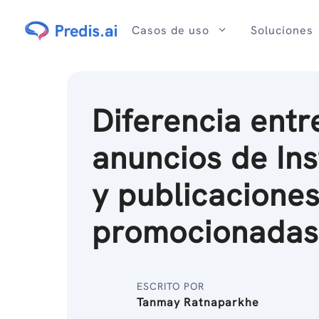
Ir
al
Casos de uso
Soluciones
contenido
Diferencia entr
anuncios de In
y publicacione
promocionada
ESCRITO POR
Tanmay Ratnaparkhe