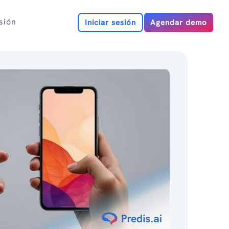
esión
Iniciar sesión
Agendar demo