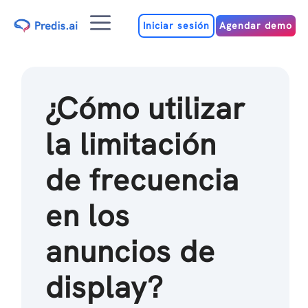
Ir
Menú
al
Iniciar sesión
Agendar demo
contenido
¿Cómo utilizar
la limitación
de frecuencia
en los
anuncios de
display?