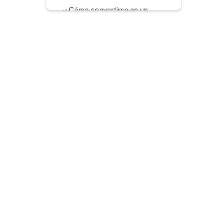
Cómo convertirse en un
creador digital de Facebook
Características del modo
profesional de Facebook
¿Listo para convertirse en
un creador digital?