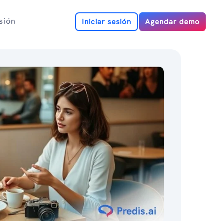
esión
Iniciar sesión
Agendar demo