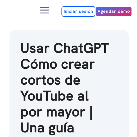
Ir
Menú
al
Iniciar sesión
Agendar demo
contenido
Usar ChatGPT
Cómo crear
cortos de
YouTube al
por mayor |
Una guía