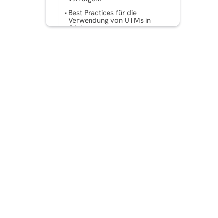
Best Practices für die
Verwendung von UTMs in
GA4
Häufige zu vermeidende
Fehler
Fazit