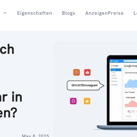
Eigenschaften
Blogs
AnzeigenPreise
L
ich
r in
en?
May 8, 2025