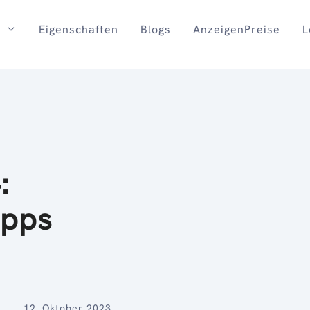
Eigenschaften
Blogs
AnzeigenPreise
L
:
ipps
12. Oktober 2023