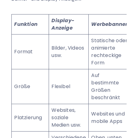
Display-
Funktion
Werbebanner
Anzeige
Statische oder
Bilder, Videos
animierte
Format
usw.
rechteckige
Form
Auf
bestimmte
Größe
Flexibel
Größen
beschränkt
Websites,
Websites und
Platzierung
soziale
mobile Apps
Medien usw.
Verschiedene
Oben, unten