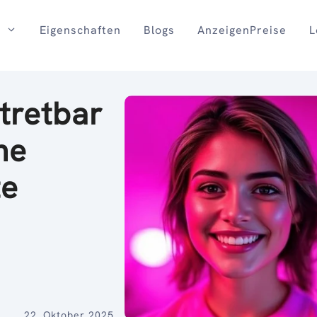
Eigenschaften
Blogs
AnzeigenPreise
L
tretbar
he
te
22. Oktober 2025