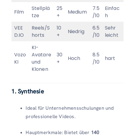
Stellplä
25
7.5
Einfac
Film
Medium
tze
+
/10
h
VEE
Reels/S
10
6.5
Sehr
Niedrig
D.IO
horts
+
/10
leicht
KI-
Vozo
Avatare
30
8.5
Hoch
hart
KI
und
+
/10
Klonen
1. Synthesie
Ideal für Unternehmensschulungen und
professionelle Videos.
Hauptmerkmale: Bietet über
140