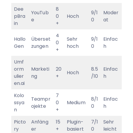
Dee
8
YouTub
9/1
Moder
pBra
0
Hoch
e
0
at
in
+
4
Hallo
Überset
Sehr
9/1
Einfac
0
Gen
zungen
hoch
0
h
+
Umf
orm
Marketi
20
8.5
Einfac
Hoch
ulier
ng
+
/10
h
en.ai
Kolo
7
Teampr
8/1
Einfac
ssya
0
Medium
ojekte
0
h
n
+
Picto
Anfäng
15
Plugin-
7/1
Sehr
ry
er
+
basiert
0
leicht