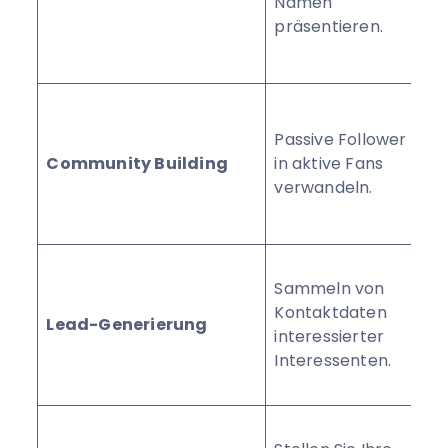
Namen
Pe
präsentieren.
Ihr
ge
En
Ra
Passive Follower
Ko
Community Building
in aktive Fans
vo
verwandeln.
Te
Zi
Kl
Sammeln von
th
Kontaktdaten
CT
Lead-Generierung
interessierter
„Li
Interessenten.
Sw
Sto
Sp