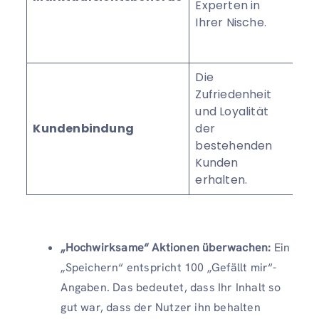
Experten in
Mi
Ihrer Nische.
er
ver
Die
Re
Zufriedenheit
Wie
und Loyalität
Di
Kundenbindung
der
un
bestehenden
Su
Kunden
be
erhalten.
„Hochwirksame“ Aktionen überwachen:
Ein
„Speichern“ entspricht 100 „Gefällt mir“-
Angaben. Das bedeutet, dass Ihr Inhalt so
gut war, dass der Nutzer ihn behalten