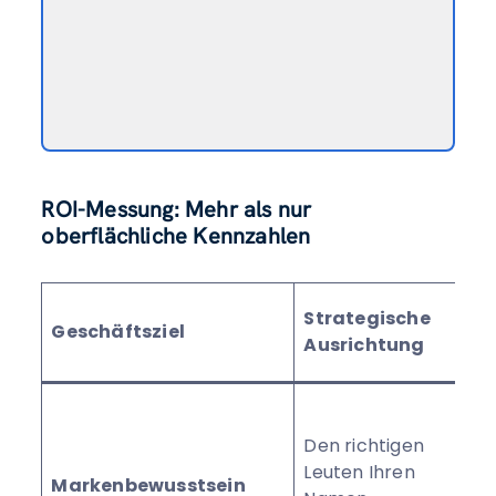
ROI-Messung: Mehr als nur
oberflächliche Kennzahlen
Pr
Strategische
Geschäftsziel
Ke
Ausrichtung
Ve
Re
Im
Den richtigen
Wie
Leuten Ihren
Markenbewusstsein
un