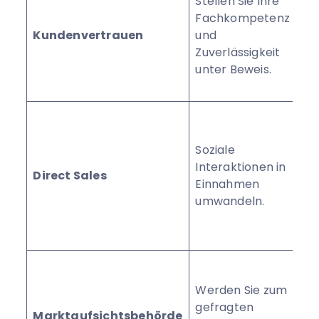
Stellen Sie Ihre
ult
Fachkompetenz
daf
Kundenvertrauen
und
In
Zuverlässigkeit
ge
unter Beweis.
be
we
We
Ge
Soziale
de
Interaktionen in
Em
Direct Sales
Einnahmen
au
umwandeln.
Me
zu
ist.
St
hä
Werden Sie zum
im
gefragten
Marktaufsichtsbehörde
Ih