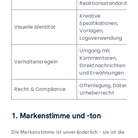
Reaktionsstandards
F
Kreative
D
Spezifikationen,
Visuelle Identität
C
Vorlagen,
E
Logoverwendung
Umgang mit
Kommentaren,
C
Verhaltensregeln
Direktnachrichten
M
und Erwähnungen
Offenlegung, Daten,
A
Recht & Compliance
Urheberrecht
T
1. Markenstimme und -ton
Die Markenstimme ist unveränderlich – sie ist die