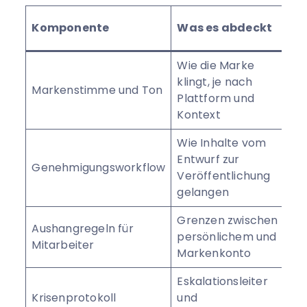
W
Komponente
Was es abdeckt
t
Wie die Marke
klingt, je nach
C
Markenstimme und Ton
Plattform und
E
Kontext
Wie Inhalte vom
S
Entwurf zur
Genehmigungsworkflow
M
Veröffentlichung
F
gelangen
Grenzen zwischen
Aushangregeln für
persönlichem und
A
Mitarbeiter
Markenkonto
Eskalationsleiter
S
Krisenprotokoll
und
M