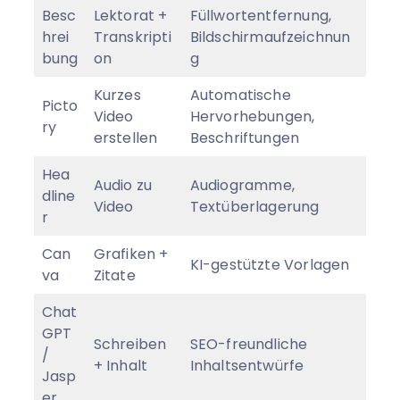
Besc
Lektorat +
Füllwortentfernung,
hrei
Transkripti
Bildschirmaufzeichnun
bung
on
g
Kurzes
Automatische
Picto
Video
Hervorhebungen,
ry
erstellen
Beschriftungen
Hea
Audio zu
Audiogramme,
dline
Video
Textüberlagerung
r
Can
Grafiken +
KI-gestützte Vorlagen
va
Zitate
Chat
GPT
Schreiben
SEO-freundliche
/
+ Inhalt
Inhaltsentwürfe
Jasp
er