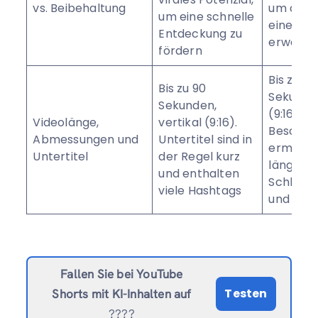
vs. Beibehaltung
um den 
um eine schnelle
eines Ers
Entdeckung zu
erweiter
fördern
Bis zu 60
Bis zu 90
Sekunden
Sekunden,
(9:16). T
Videolänge,
vertikal (9:16).
Beschre
Abmessungen und
Untertitel sind in
ermögli
Untertitel
der Regel kurz
längere 
und enthalten
Schlüsse
viele Hashtags
und Link
Fallen Sie bei YouTube
Testen
Shorts mit KI-Inhalten auf
????