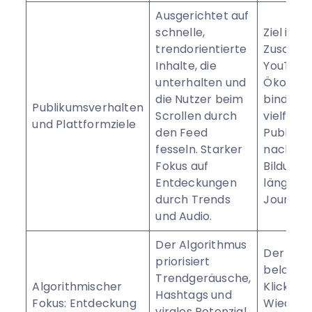
Ausgerichtet auf
schnelle,
Ziel ist e
trendorientierte
Zuschau
Inhalte, die
YouTube
unterhalten und
Ökosyst
die Nutzer beim
binden. 
Publikumsverhalten
Scrollen durch
vielfälti
und Plattformziele
den Feed
Publikum
fesseln. Starker
nach Me
Fokus auf
Bildung 
Entdeckungen
längere
durch Trends
Journey
und Audio.
Der Algorithmus
Der Alg
priorisiert
belohnt 
Trendgeräusche,
Algorithmischer
Klickrat
Hashtags und
Fokus: Entdeckung
Wiederg
virales Potenzial,