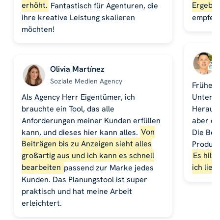
erhöht.
Fantastisch für Agenturen, die
Ergebni
ihre kreative Leistung skalieren
empfehl
möchten!
Olivia Martínez
Soziale Medien Agency
Früher 
Als Agency Herr Eigentümer, ich
Untern
brauchte ein Tool, das alle
Herausf
Anforderungen meiner Kunden erfüllen
aber di
kann, und dieses hier kann alles.
Von
Die Bei
Beiträgen bis zu Anzeigen sieht alles
Produkt
großartig aus und ich kann es schnell
Es hilf
bearbeiten
passend zur Marke jedes
ich lieb
Kunden. Das Planungstool ist super
praktisch und hat meine Arbeit
erleichtert.