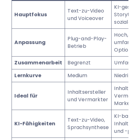
KI-gestüt
Text-zu-Video
Hauptfokus
Storytellin
und Voiceover
soziale M
Hoch, mit
Plug-and-Play-
Anpassung
umfangre
Betrieb
Optionen
Zusammenarbeit
Begrenzt
Umfasse
Lernkurve
Medium
Niedrig
Inhaltserst
Inhaltsersteller
Ideal für
Vermarkt
und Vermarkter
Marken
KI-basier
Text-zu-Video,
KI-Fähigkeiten
Inhaltsers
Sprachsynthese
und -plan