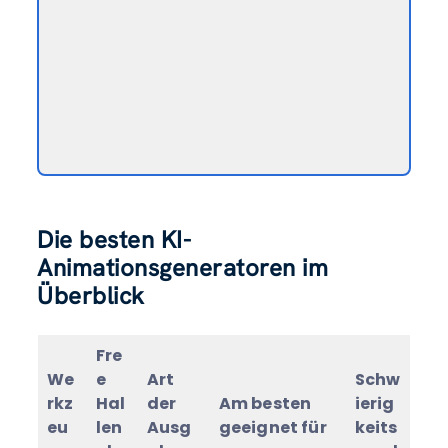
Die besten KI-
Animationsgeneratoren im
Überblick
Fre
We
e
Art
Schw
rkz
Hal
der
Am besten
ierig
eu
len
Ausg
geeignet für
keits