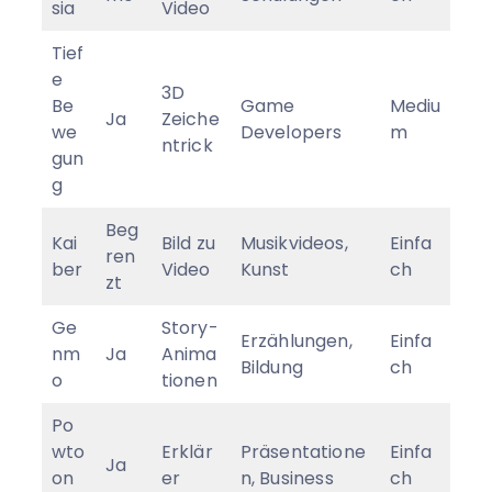
sia
Video
Tief
e
3D
Be
Game
Mediu
Ja
Zeiche
we
Developers
m
ntrick
gun
g
Beg
Kai
Bild zu
Musikvideos,
Einfa
ren
ber
Video
Kunst
ch
zt
Ge
Story-
Erzählungen,
Einfa
nm
Ja
Anima
Bildung
ch
o
tionen
Po
wto
Erklär
Präsentatione
Einfa
Ja
on
er
n, Business
ch