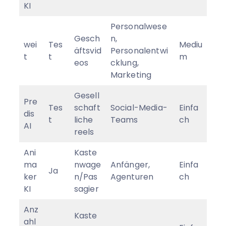
KI
Personalwese
Gesch
n,
wei
Tes
Mediu
äftsvid
Personalentwi
t
t
m
eos
cklung,
Marketing
Gesell
Pre
Tes
schaft
Social-Media-
Einfa
dis
t
liche
Teams
ch
AI
reels
Ani
Kaste
ma
nwage
Anfänger,
Einfa
Ja
ker
n/Pas
Agenturen
ch
KI
sagier
Anz
Kaste
ahl