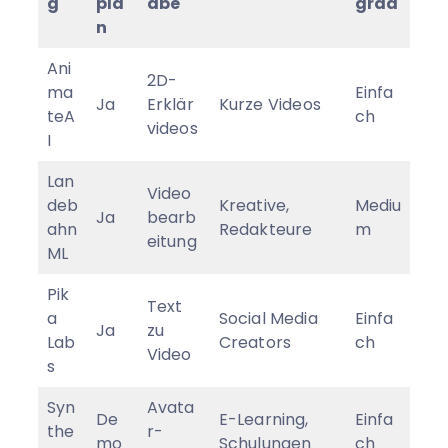
g
pla
abe
grad
n
Ani
2D-
ma
Einfa
Ja
Erklär
Kurze Videos
teA
ch
videos
I
Lan
Video
deb
Kreative,
Mediu
Ja
bearb
ahn
Redakteure
m
eitung
ML
Pik
Text
a
Social Media
Einfa
Ja
zu
Lab
Creators
ch
Video
s
Syn
Avata
De
E-Learning,
Einfa
the
r-
mo
Schulungen
ch