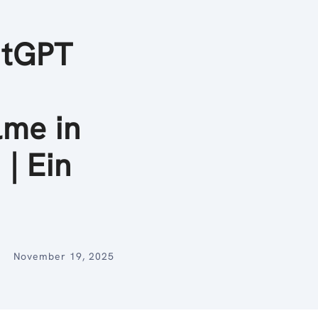
atGPT
e
lme in
| Ein
November 19, 2025