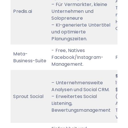
Abre
– Für Vermarkter, kleine
Tage 
Predis.ai
Unternehmen und
nach
Solopreneure
Hinzu
– KI-generierte Untertitel
CC.
und optimierte
Planungszeiten.
- Free, Natives
Meta-
Facebook/Instagram-
Free
Business-Suite
Management.
Stan
– Unternehmensweite
199
Analysen und Social CRM.
$/Be
Sprout Social
– Erweitertes Social
(jähr
Listening,
Abre
Bewertungsmanagement
Tage
Versu