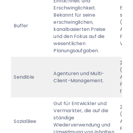
Einfachheit und
Erschwinglichkeit.
6 $ p
Bekannt für seine
sozia
erschwinglichen,
(jähr
Buffer
kanalbasierten Preise
Abre
und den Fokus auf die
Free 
wesentlichen
Verfü
Planungsaufgaben.
29 $
(jähr
Agenturen und Multi-
Sendible
Abrec
Client-Management.
Profi
free 
Gut für Entwickler und
24.2
Vermarkter, die auf die
(jähr
ständige
SozialBee
Abrec
Wiederverwendung und
Profi
Umwidmung von Inhalten