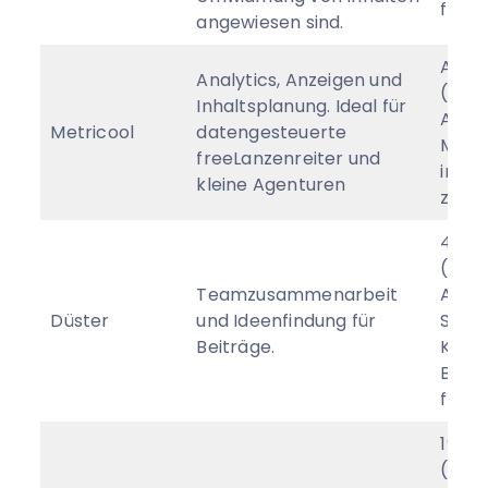
free 
angewiesen sind.
Ab 1
Analytics, Anzeigen und
(jähr
Inhaltsplanung. Ideal für
Abrec
Metricool
datengesteuerte
Marke
freeLanzenreiter und
imme
kleine Agenturen
zur V
49 $
(jähr
Teamzusammenarbeit
Abrec
Düster
und Ideenfindung für
Soci
Beiträge.
Kont
Benut
free 
19 $
(jähr