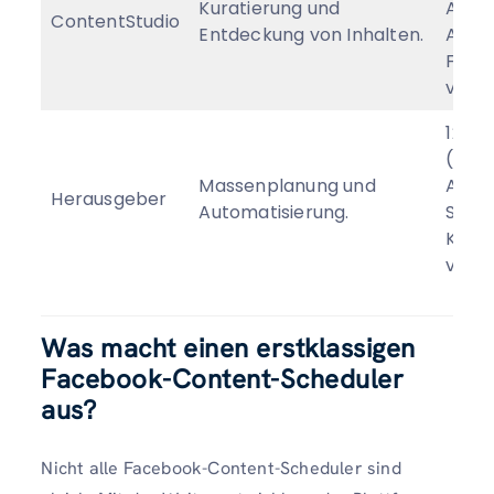
Kuratierung und
Abrec
ContentStudio
Entdeckung von Inhalten.
Arbei
Free 
verfü
12 $
(jähr
Massenplanung und
Abre
Herausgeber
Automatisierung.
Soci
Konte
verf
Was macht einen erstklassigen
Facebook-Content-Scheduler
aus?
Nicht alle Facebook-Content-Scheduler sind