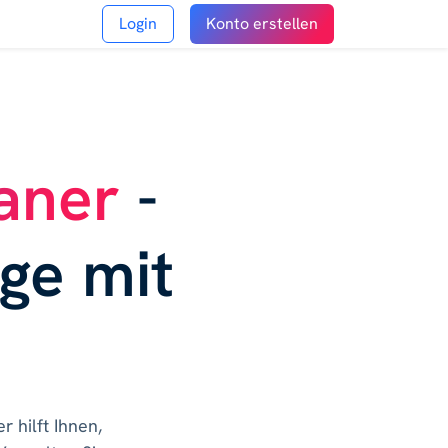
Login
Konto erstellen
aner
-
äge mit
 hilft Ihnen,