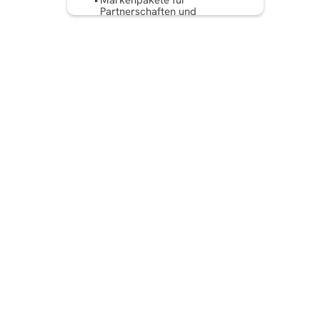
Markenpakete für
Partnerschaften und
Influencer-Kampagnen
Wie man ein Update
durchführt, ohne alles zu
zerstören
Fazit
Häufig gestellte Fragen: