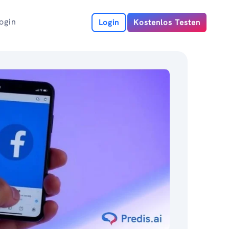
ogin
Login
Kostenlos Testen