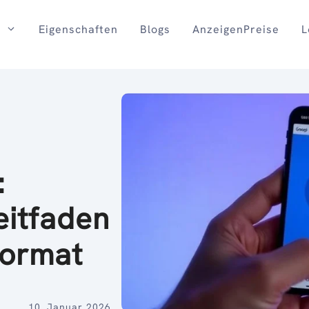
Eigenschaften
Blogs
AnzeigenPreise
L
:
eitfaden
Format
10. Januar 2026