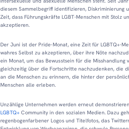
intersexuelle und asexuelle Menschen steht. Seit Jah
diesem Sammelbegriff identifizieren, Diskriminierung 
Zeit, dass Führungskräfte LGBT-Menschen mit Stolz 
akzeptieren.
Der Juni ist der Pride-Monat, eine Zeit für LGBTQ+-M
wahres Selbst zu akzeptieren, über ihre Nöte nachzude
ein Monat, um das Bewusstsein für die Misshandlung
gleichzeitig über die Fortschritte nachzudenken, die d
an die Menschen zu erinnern, die hinter der persönlic
Menschen alle erleben.
Unzählige Unternehmen werden erneut demonstriere
LGBTQ+
Community in den sozialen Medien. Dazu ge
regenbogenfarbener Logos und Titelfotos, das Twitte
Entwicklung von Werbeanzeigen, die schwule Persone