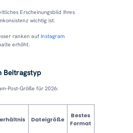
itliches Erscheinungsbild Ihres
onsistenz wichtig ist.
esser ranken auf
Instagram
halte erhöht.
n Beitragstyp
ram-Post-Größe für 2026:
Bestes
Am besten 
erhältnis
Dateigröße
Format
für