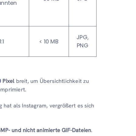
annten
3. Storyte
Beitr
4. Bildung
Ein kleiner E
JPG,
1:1
< 10 MB
Sie selbst o
PNG
Mark
 Pixel
breit, um Übersichtlichkeit zu
omprimiert.
 hat als Instagram, vergrößert es sich
BMP- und nicht animierte GIF-Dateien
.