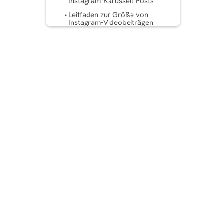
Instagram-Karussell-Posts
Leitfaden zur Größe von
Instagram-Videobeiträgen
Abmessungen für
Instagram-Profilbilder
Tools und Ressourcen zum
Ändern der Größe von
Instagram-Bildern und
Videobeiträgen
Tipps zur Auswahl des
richtigen Größenformats für
Instagram-Posts
Häufige Fehler, die Sie beim
Posten von Inhalten auf IG
vermeiden sollten
Tipps zur Optimierung Ihrer
Beiträge für das Raster
Fazit
Häufig gestellte Fragen