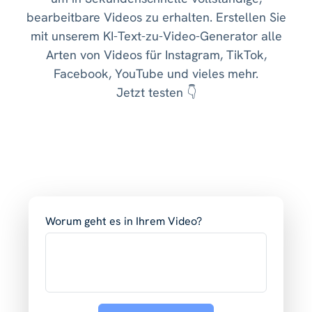
bearbeitbare Videos zu erhalten. Erstellen Sie
mit unserem KI-Text-zu-Video-Generator alle
Arten von Videos für Instagram, TikTok,
Facebook, YouTube und vieles mehr.
Jetzt testen 👇
Worum geht es in Ihrem Video?