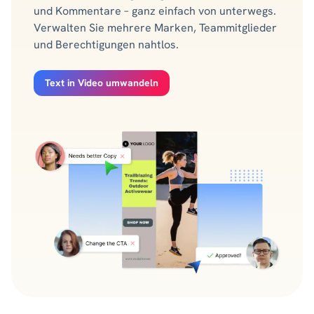
und Kommentare – ganz einfach von unterwegs.
Verwalten Sie mehrere Marken, Teammitglieder
und Berechtigungen nahtlos.
Text in Video umwandeln