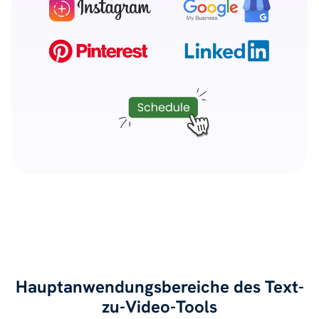
Hauptanwendungsbereiche des Text-
zu-Video-Tools