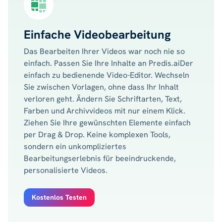
Einfache Videobearbeitung
Das Bearbeiten Ihrer Videos war noch nie so
einfach. Passen Sie Ihre Inhalte an Predis.aiDer
einfach zu bedienende Video-Editor. Wechseln
Sie zwischen Vorlagen, ohne dass Ihr Inhalt
verloren geht. Ändern Sie Schriftarten, Text,
Farben und Archivvideos mit nur einem Klick.
Ziehen Sie Ihre gewünschten Elemente einfach
per Drag & Drop. Keine komplexen Tools,
sondern ein unkompliziertes
Bearbeitungserlebnis für beeindruckende,
personalisierte Videos.
Kostenlos Testen