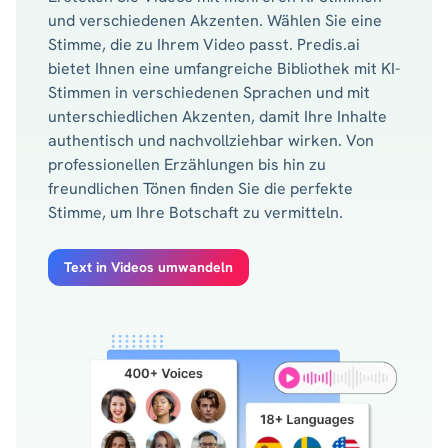
und verschiedenen Akzenten. Wählen Sie eine
Stimme, die zu Ihrem Video passt. Predis.ai
bietet Ihnen eine umfangreiche Bibliothek mit KI-
Stimmen in verschiedenen Sprachen und mit
unterschiedlichen Akzenten, damit Ihre Inhalte
authentisch und nachvollziehbar wirken. Von
professionellen Erzählungen bis hin zu
freundlichen Tönen finden Sie die perfekte
Stimme, um Ihre Botschaft zu vermitteln.
Text in Videos umwandeln