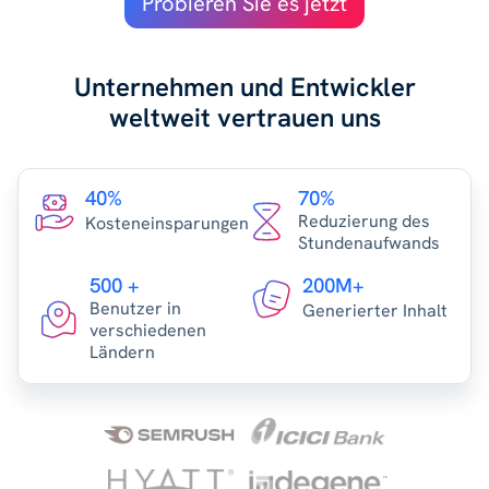
Probieren Sie es jetzt
Unternehmen und Entwickler
weltweit vertrauen uns
40%
70%
Reduzierung des
Kosteneinsparungen
Stundenaufwands
500 +
200M+
Benutzer in
Generierter Inhalt
verschiedenen
Ländern