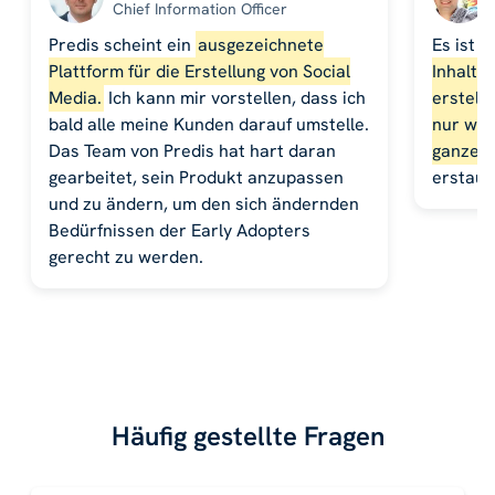
Chief Information Officer
Predis scheint ein
ausgezeichnete
Es ist 
Plattform für die Erstellung von Social
Inhalte 
Media.
Ich kann mir vorstellen, dass ich
erstell
bald alle meine Kunden darauf umstelle.
nur wen
Das Team von Predis hat hart daran
ganze W
gearbeitet, sein Produkt anzupassen
erstaunl
und zu ändern, um den sich ändernden
Bedürfnissen der Early Adopters
gerecht zu werden.
Häufig gestellte Fragen