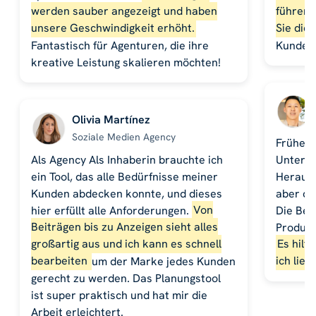
werden sauber angezeigt und haben
führen 
unsere Geschwindigkeit erhöht.
Sie die
Fantastisch für Agenturen, die ihre
Kunden.
kreative Leistung skalieren möchten!
Olivia Martínez
Soziale Medien Agency
Früher 
Als Agency Als Inhaberin brauchte ich
Untern
ein Tool, das alle Bedürfnisse meiner
Herausf
Kunden abdecken konnte, und dieses
aber di
hier erfüllt alle Anforderungen.
Von
Die Bei
Beiträgen bis zu Anzeigen sieht alles
Produkt
großartig aus und ich kann es schnell
Es hilf
bearbeiten
um der Marke jedes Kunden
ich lieb
gerecht zu werden. Das Planungstool
ist super praktisch und hat mir die
Arbeit erleichtert.