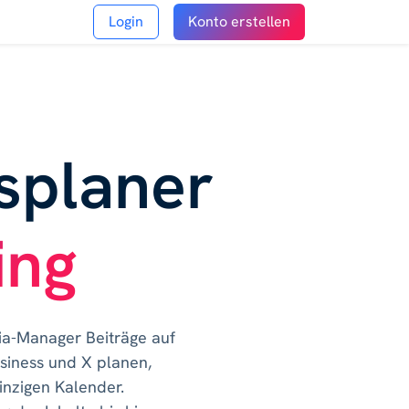
Login
Konto erstellen
splaner
ing
ia-Manager Beiträge auf
usiness und X planen,
inzigen Kalender.