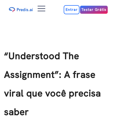
Ir
Menu
para
Entrar
Testar Grátis
o
conteúdo
“Understood The
Assignment”: A frase
viral que você precisa
saber