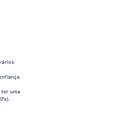
vários
onfiança
e ter uma
Ps).