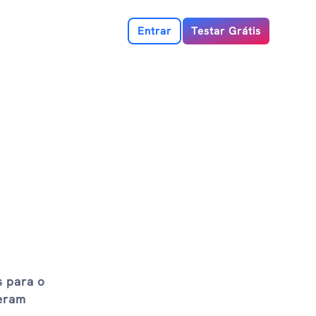
Entrar
Testar Grátis
s para o
deram