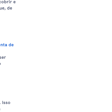
cobrir e
ue, de
nta de
ser
o
 Isso
a