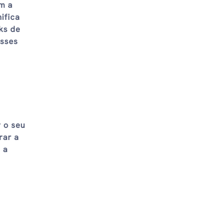
m a
ifica
ks de
esses
r o seu
rar a
 a