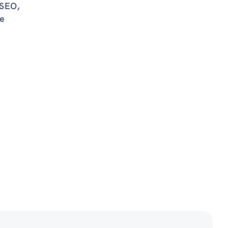
 SEO,
 e