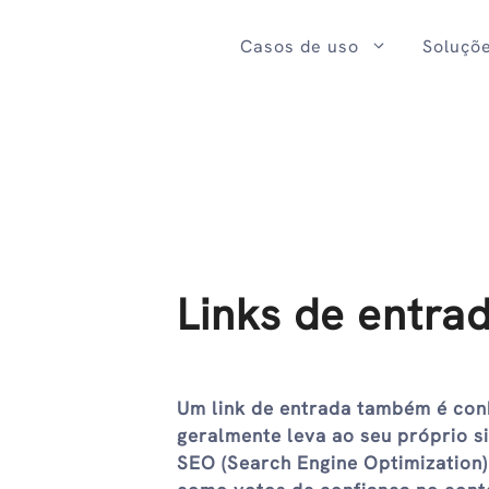
Ir
para
Casos de uso
Soluçõ
o
conteúdo
Links de entrad
Um link de entrada também é conh
geralmente leva ao seu próprio si
SEO (Search Engine Optimization