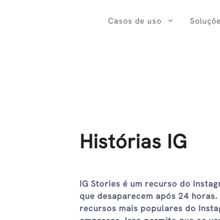
Ir
para
Casos de uso
Soluçõ
o
conteúdo
Histórias IG
IG Stories é um recurso do Insta
que desaparecem após 24 horas. 
recursos mais populares do Insta