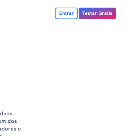
Entrar
Testar Grátis
ídeos
 um dos
adores e