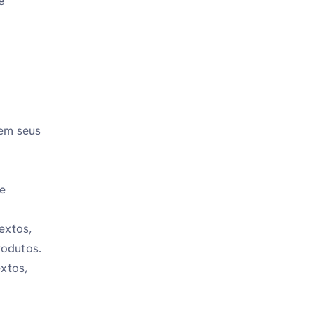
e
 em seus
de
extos,
rodutos.
extos,