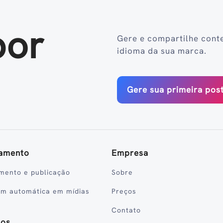
por
Gere e compartilhe cont
idioma da sua marca.
Gere sua primeira po
amento
Empresa
mento e publicação
Sobre
em automática em mídias
Preços
Contato
sos