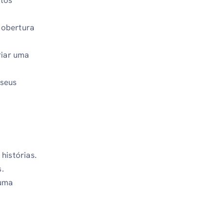
cobertura
riar uma
 seus
histórias.
s.
 uma