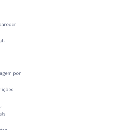
parecer
l,
inagem por
rições
,
ais
atos