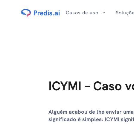
Ir
para
Casos de uso
Soluçõ
o
conteúdo
ICYMI – Caso v
Alguém acabou de lhe enviar um
significado é simples. ICYMI sig