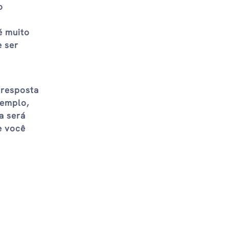
o
é muito
e ser
 resposta
xemplo,
a será
e você