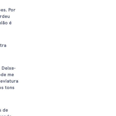
es. Por
erdeu
ião é
tra
 Deixe-
pode me
reviatura
os tons
s de