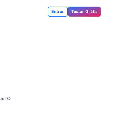
Entrar
Testar Grátis
pe! O