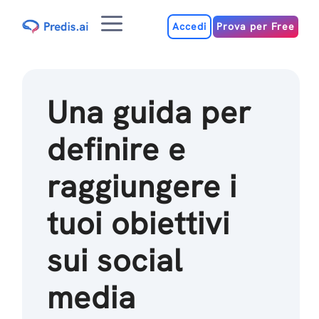
Salta
Menu
al
Accedi
Prova per Free
contenuto
Una guida per
definire e
raggiungere i
tuoi obiettivi
sui social
media